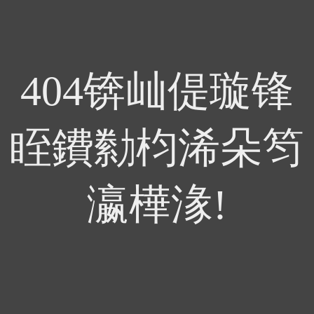
404锛屾偍璇锋
眰鐨勬枃浠朵笉
瀛樺湪!