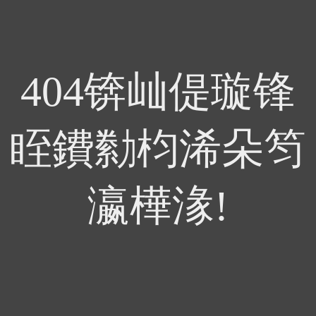
404锛屾偍璇锋
眰鐨勬枃浠朵笉
瀛樺湪!