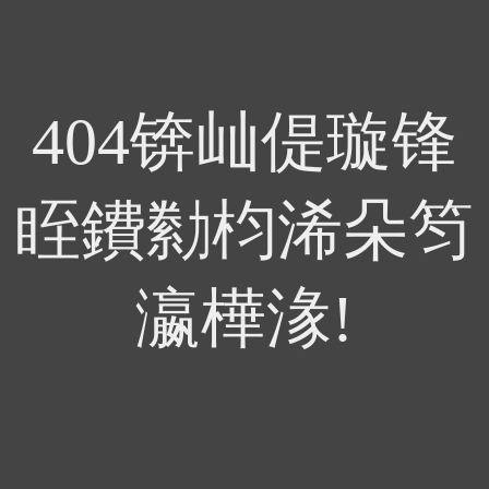
404锛屾偍璇锋
眰鐨勬枃浠朵笉
瀛樺湪!