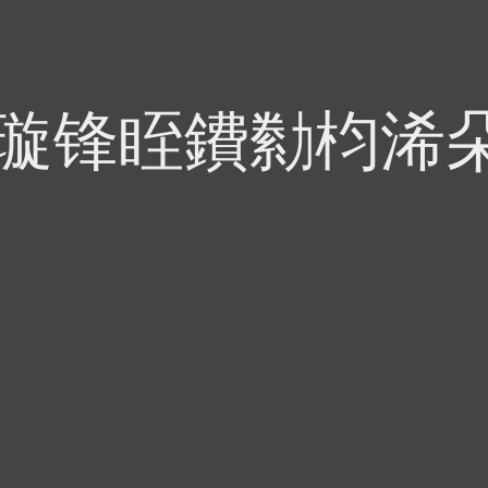
偍璇锋眰鐨勬枃浠