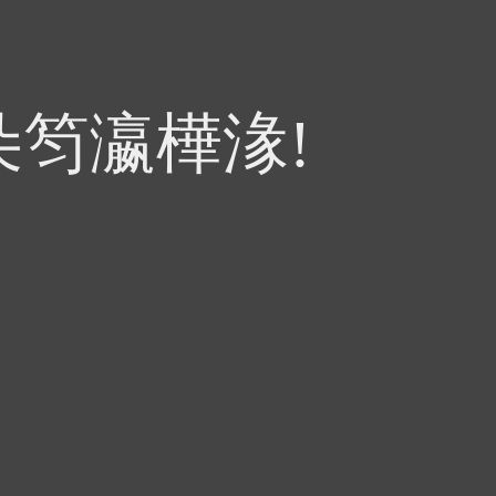
朵笉瀛樺湪!