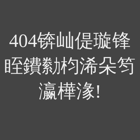
404锛屾偍璇锋
眰鐨勬枃浠朵笉
瀛樺湪!