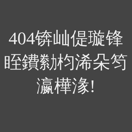
404锛屾偍璇锋
眰鐨勬枃浠朵笉
瀛樺湪!